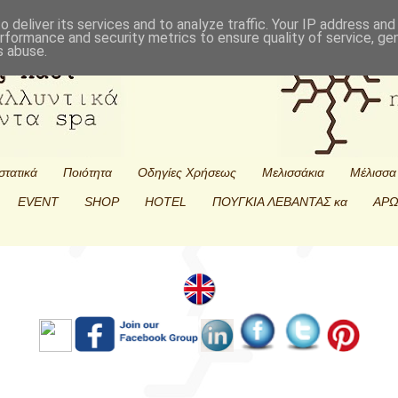
 deliver its services and to analyze traffic. Your IP address an
rformance and security metrics to ensure quality of service, g
s abuse.
στατικά
Ποιότητα
Οδηγίες Χρήσεως
Μελισσάκια
Μέλισσα
EVENT
SHOP
HOTEL
ΠΟΥΓΚΙΑ ΛΕΒΑΝΤΑΣ κα
ΑΡΩ