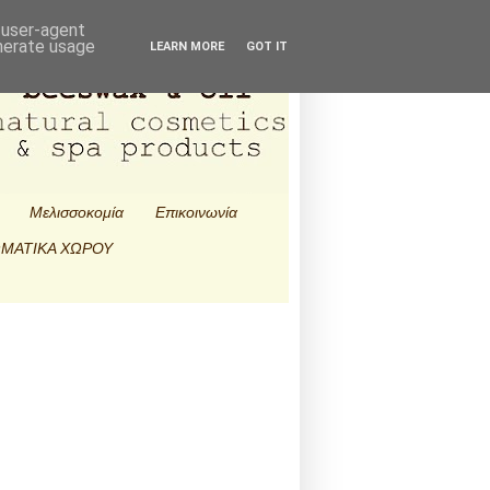
d user-agent
enerate usage
LEARN MORE
GOT IT
Μελισσοκομία
Επικοινωνία
ΜΑΤΙΚΑ ΧΩΡΟΥ