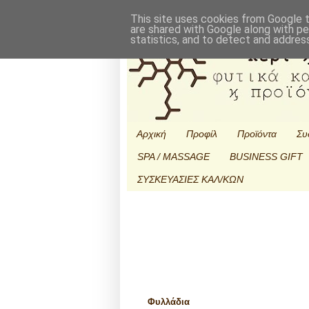
This site uses cookies from Google to
are shared with Google along with pe
statistics, and to detect and addres
Αρχική
Προφίλ
Προϊόντα
Συ
SPA / MASSAGE
BUSINESS GIFT
ΣΥΣΚΕΥΑΣΙΕΣ ΚΑΛ/ΚΩΝ
Φυλλάδια